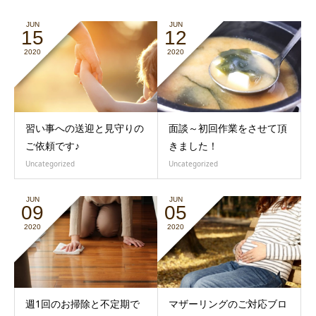
JUN
JUN
15
12
2020
2020
習い事への送迎と見守りの
面談～初回作業をさせて頂
ご依頼です♪
きました！
Uncategorized
Uncategorized
JUN
JUN
09
05
2020
2020
週1回のお掃除と不定期で
マザーリングのご対応ブロ