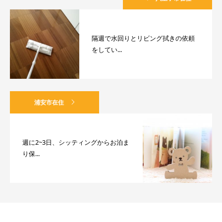
隔週で水回りとリビング拭きの依頼
をしてい...
浦安市在住
週に2~3日、シッティングからお泊ま
り保...