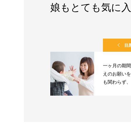
娘もとても気に
目
一ヶ月の期間
えのお願いを
も関わらず、