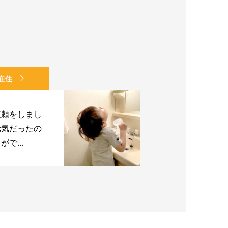
在住
依頼をしまし
元気だったの
で...