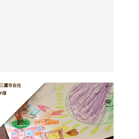
三鷹市在住
Y様