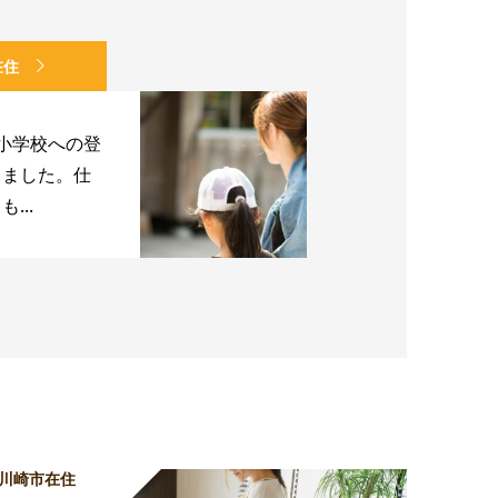
在住
小学校への登
しました。仕
...
川崎市在住