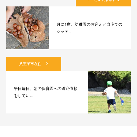
月に1度、幼稚園のお迎えと自宅での
シッテ...
八王子市在住
平日毎日、朝の保育園への送迎依頼
をしてい...