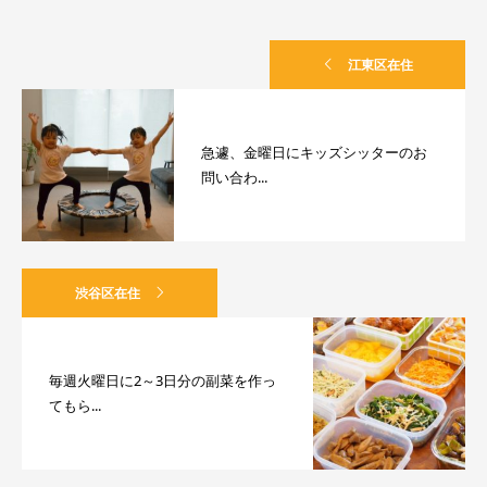
江東区在住
急遽、金曜日にキッズシッターのお
問い合わ...
渋谷区在住
毎週火曜日に2～3日分の副菜を作っ
てもら...