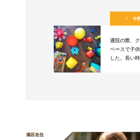
中
通院の際、ク
ペースで子供
した。長い時
港区在住