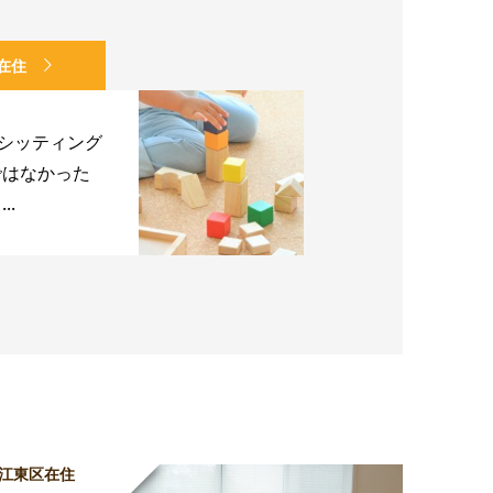
在住
のシッティング
ではなかった
..
江東区在住