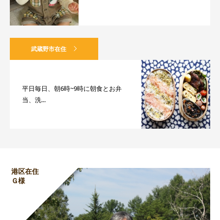
武蔵野市在住
平日毎日、朝6時~9時に朝食とお弁
当、洗...
港区在住
Ｇ様